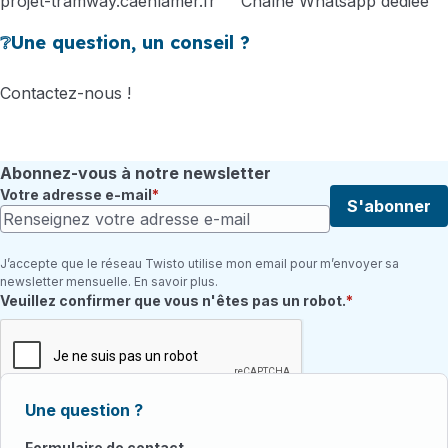
projet-tramway.caenlamer.fr
Chaîne Whatsapp dédiée
❔Une question, un conseil ?
Contactez-nous !
Abonnez-vous à notre newsletter
Votre adresse e-mail
S'abonner
J’accepte que le réseau Twisto utilise mon email pour m’envoyer sa
newsletter mensuelle. En savoir plus.
Champ requis
Veuillez confirmer que vous n'êtes pas un robot.
Une question ?
Formulaire de contact