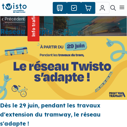
contenu
Panneau de gestion des cookies
principal
Ouvr
Info trafic
Précédent
Réseau adapté
Dès le 29 juin, pendant les travaux
d'extension du tramway, le réseau
s'adapte !