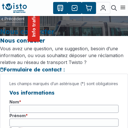
contenu
Panneau de gestion des cookies
principal
Ouvr
Info trafic
Précédent
Nous contacter
Nous contacter
Vous avez une question, une suggestion, besoin d’une
information, ou vous souhaitez déposer une réclamation
relative au réseau de transport Twisto ?
🖱️Formulaire de contact :
Les champs marqués d’un astérisque (*) sont obligatoires
Vos informations
Nom
Prénom