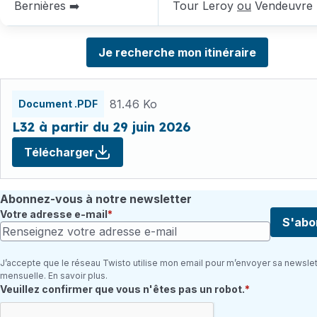
Bernières ➡️
Tour Leroy
ou
Vendeuvre
Je recherche mon itinéraire
Fichiers
81.46 Ko
Document .PDF
L32 à partir du 29 juin 2026
Télécharger
Abonnez-vous à notre newsletter
Votre adresse e-mail
S'abo
J’accepte que le réseau Twisto utilise mon email pour m’envoyer sa newslet
mensuelle. En savoir plus.
Champ requis
Veuillez confirmer que vous n'êtes pas un robot.