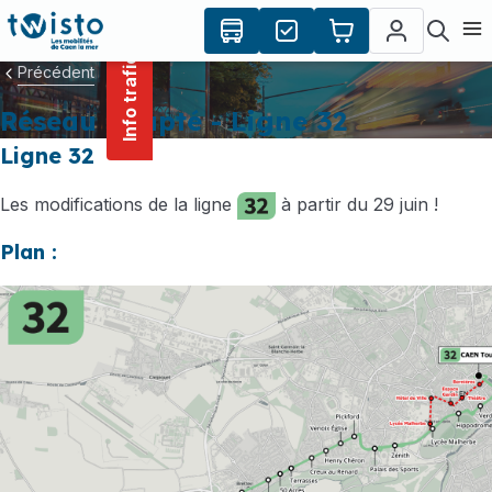
contenu
Panneau de gestion des cookies
principal
Ouvr
Info trafic
Précédent
Réseau adapté - Ligne 32
Ligne 32
Les modifications de la ligne
à partir du 29 juin !
Plan :