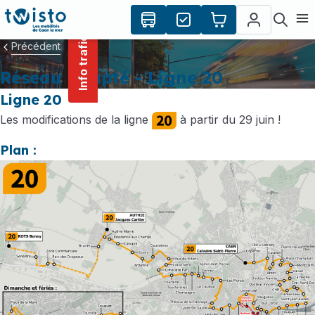
contenu
Panneau de gestion des cookies
principal
Ouvr
Info trafic
Précédent
Réseau adapté - Ligne 20
Ligne 20
Les modifications de la ligne
à partir du 29 juin !
Plan :