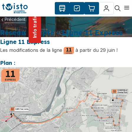
contenu
Panneau de gestion des cookies
principal
Ouvr
Info trafic
Précédent
Réseau adapté - Ligne 11 Express
Ligne 11 Express
Les modifications de la ligne
à partir du 29 juin !
Plan :