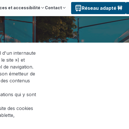
ces et accessibilité
Contact
Réseau adapté 🚧
l d'un internaute
le site ») et
l de navigation.
 son émetteur de
à des contenus
ations qui y sont
site des cookies
ablette,