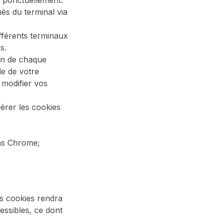
s ponctuellement.
és du terminal via
ifférents terminaux
s.
ion de chaque
de de votre
 modifier vos
érer les cookies
ns Chrome;
es cookies rendra
essibles, ce dont