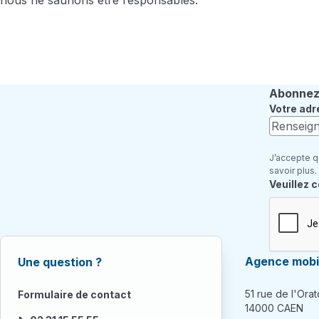
nous ne saurions être responsables.
Abonnez-
Votre adr
J’accepte q
savoir plus.
Champ re
Veuillez 
Agence mobil
Une question ?
51 rue de l'Orat
Formulaire de contact
14000 CAEN