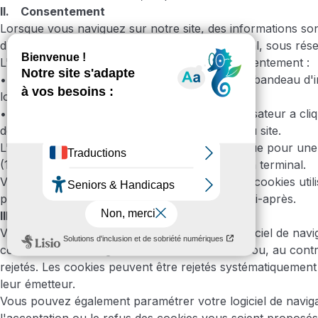
II. Consentement
Lorsque vous naviguez sur notre site, des informations son
d'être enregistrées, ou lues, dans votre terminal, sous rés
L'utilisateur est présumé avoir donné son consentement :
• En cliquant sur l'icône " X " figurant sur le bandeau d'i
lors de sa première connexion sur le site.
• En poursuivant sa navigation, lorsque l'utilisateur a cl
de du site ou s'est rendu sur une autre page du site.
L'accord donné par l'utilisateur n'est valable que pour une
(13) mois à compter du premier dépôt dans son terminal.
Vous avez également la possibilité de gérer les cookies utili
paramétrant votre navigateur, comme détaillé ci-après.
III. Gestion des cookies
Vous avez la possibilité de configurer votre logiciel de navi
cookies soient enregistrés dans votre terminal ou, au contr
rejetés. Les cookies peuvent être rejetés systématiquement
leur émetteur.
Vous pouvez également paramétrer votre logiciel de naviga