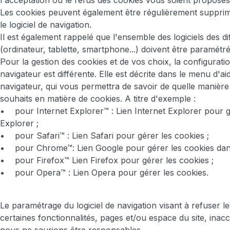
l'acceptation ou le refus des cookies vous soient proposé
Les cookies peuvent également être régulièrement supprim
le logiciel de navigation.
Il est également rappelé que l'ensemble des logiciels des d
(ordinateur, tablette, smartphone...) doivent être paramétré
Pour la gestion des cookies et de vos choix, la configurat
navigateur est différente. Elle est décrite dans le menu d'ai
navigateur, qui vous permettra de savoir de quelle manière
souhaits en matière de cookies. A titre d'exemple :
• pour Internet Explorer™ : Lien Internet Explorer pour g
Explorer ;
• pour Safari™ : Lien Safari pour gérer les cookies ;
• pour Chrome™: Lien Google pour gérer les cookies da
• pour Firefox™ Lien Firefox pour gérer les cookies ;
• pour Opera™ : Lien Opera pour gérer les cookies.
Le paramétrage du logiciel de navigation visant à refuser l
certaines fonctionnalités, pages et/ou espace du site, inacc