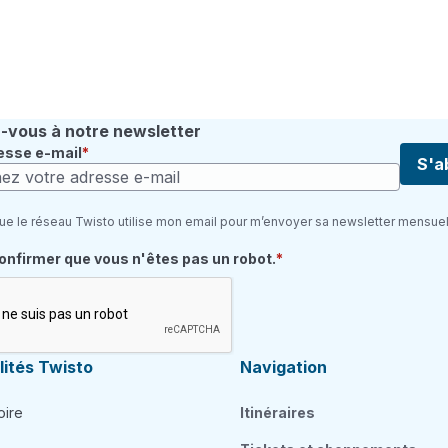
vous à notre newsletter
esse e-mail
S'a
ue le réseau Twisto utilise mon email pour m’envoyer sa newsletter mensuel
quis
confirmer que vous n'êtes pas un robot.
ités Twisto
Navigation
oire
Itinéraires