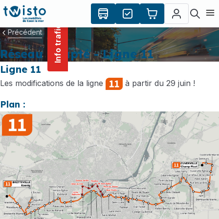
contenu
Panneau de gestion des cookies
principal
Ouvr
Info trafic
Précédent
Réseau adapté - Ligne 11
Ligne 11
Les modifications de la ligne
à partir du 29 juin !
Plan :