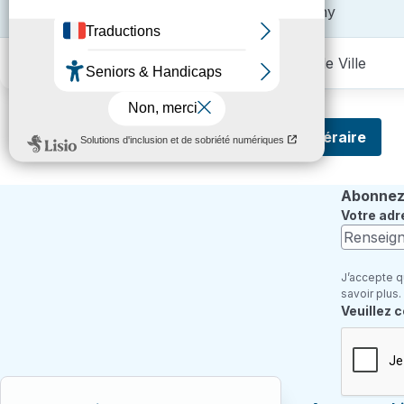
Débarquement, Montgomery ➡️
Tassigny
Espace Gardin, Théâtre ➡️
Hôtel de Ville
Je recherche mon itinéraire
Abonnez-
Votre adr
J’accepte q
savoir plus.
Champ re
Veuillez 