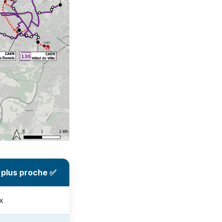
e plus proche ✅
x