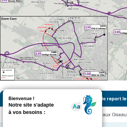
Arrêt supprimé ❌
Arrêt de report l
Unicité ➡️
Colline aux Oiseau