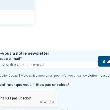
vous à notre newsletter
esse e-mail
S'a
ue le réseau Twisto utilise mon email pour m’envoyer sa newsletter mensuel
quis
confirmer que vous n'êtes pas un robot.