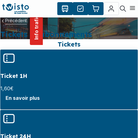
contenu
Panneau de gestion des cookies
principal
Ouvr
Info trafic
Précédent
Tickets et abonnements
Tickets
Ticket 1H
1,60€
En savoir plus
Ticket 24H