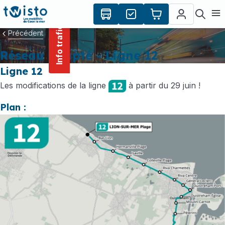
contenu
Panneau de gestion des cookies
principal
Ouvr
Info trafic
Précédent
Réseau adapté - Ligne 12
Ligne 12
Les modifications de la ligne
à partir du 29 juin !
Plan :