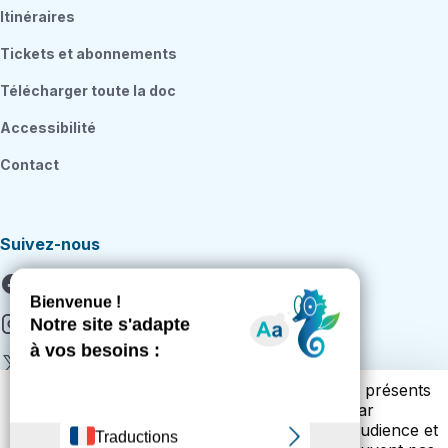
Itinéraires
Tickets et abonnements
Télécharger toute la doc
Accessibilité
Contact
Suivez-nous
Facebook
Instagram
X
Vous trouverez ci-dessous la liste des cookies présents
Youtube
sur notre site. Cette liste vous est présentée par
catégories (cookies techniques, de mesure d’audience et
Citykomi