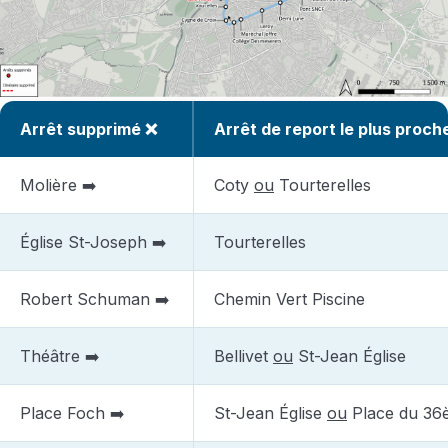
Arrêt supprimé ❌
Arrêt de report le plus proch
Molière ➡️
Coty
ou
Tourterelles
Église St-Joseph ➡️
Tourterelles
Robert Schuman ➡️
Chemin Vert Piscine
Théâtre ➡️
Bellivet
ou
St-Jean Église
Place Foch ➡️
St-Jean Église
ou
Place du 36