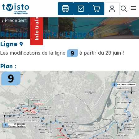
contenu
Panneau de gestion des cookies
principal
Ouvr
Info trafic
Précédent
Réseau adapté - Ligne 9
Ligne 9
Les modifications de la ligne
à partir du 29 juin !
Plan :