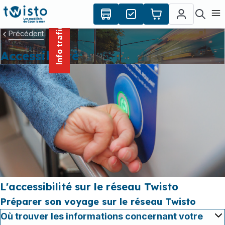
contenu
Panneau de gestion des cookies
principal
Ouvr
Info trafic
Précédent
Accessibilité
L'accessibilité sur le réseau Twisto
Préparer son voyage sur le réseau Twisto
Où trouver les informations concernant votre