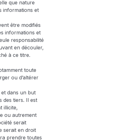
lle que nature
es informations et
ent être modifiés
es informations et
seule responsabilité
ouvant en découler,
hé à ce titre.
t notamment toute
ger ou d’altérer
es et dans un but
es tiers. Il est
illicite,
ste ou autrement
ciété serait
e serait en droit
ra prendre toutes