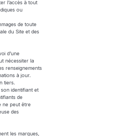
er l’accès à tout
idiques ou
ommages de toute
ale du Site et des
voi d’une
ut nécessiter la
 des renseignements
ations à jour.
 tiers.
on identifiant et
tifiants de
é ne peut être
leuse des
ment les marques,