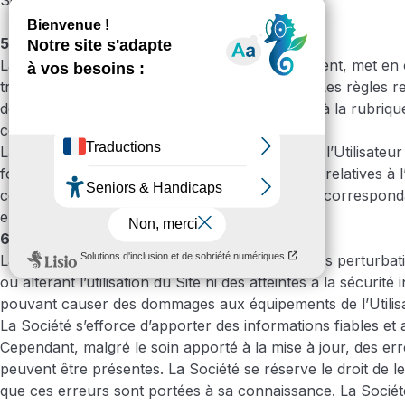
Société.
5. Données à caractère personnel et cookies
La Société, en tant que responsable du traitement, met e
traitement de données à caractère personnel. Les règles re
données personnelles sont décrites sur le Site à la rubrique
confidentialité » accessible en cliquant ici :
La Société utilise des cookies pour permettre à l’Utilisateur
fonctionnalités du Site. Toutes les informations relatives à l’
cookies sont détaillées sur le Site à la rubrique correspon
en
cliquant ici
:
6. Responsabilité de la Société
La Société ne saurait être responsable de toutes perturb
ou altérant l’utilisation du Site ni des atteintes à la sécurité
pouvant causer des dommages aux équipements de l’Utilisa
La Société s’efforce d’apporter des informations fiables et 
Cependant, malgré le soin apporté à la mise à jour, des er
peuvent être présentes. La Société se réserve le droit de le
que ces erreurs sont portées à sa connaissance. La Socié