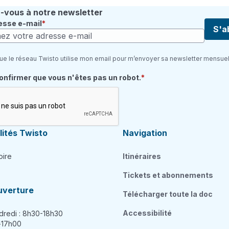
vous à notre newsletter
esse e-mail
S'a
ue le réseau Twisto utilise mon email pour m’envoyer sa newsletter mensuel
quis
confirmer que vous n'êtes pas un robot.
ités Twisto
Navigation
oire
Itinéraires
Tickets et abonnements
uverture
Télécharger toute la doc
Accessibilité
dredi : 8h30-18h30
h-17h00