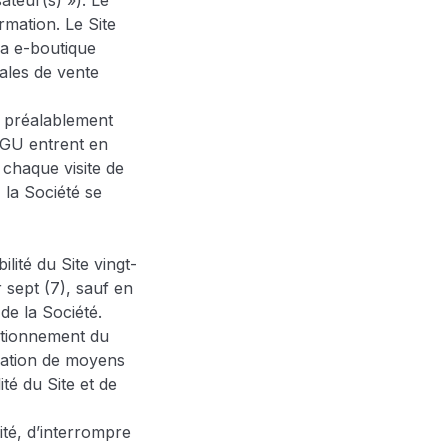
sateur(s) »). Le
rmation. Le Site
 la e-boutique
rales de vente
is préalablement
CGU entrent en
à chaque visite de
la Société se
ilité du Site vingt-
 sept (7), sauf en
e la Société.
nctionnement du
igation de moyens
ité du Site et de
ité, d’interrompre