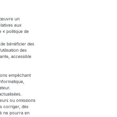
n œuvre un
latives aux
 « politique de
 de bénéficier des
utilisation des
dante, accessible
ations empêchant
 informatique,
teur.
actualisées.
reurs ou omissions
s corriger, dès
té ne pourra en