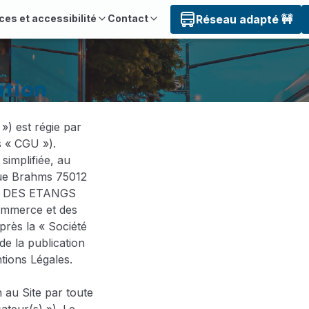
ces et accessibilité
Contact
Réseau adapté 🚧
ation
 ») est régie par
es « CGU »).
simplifiée, au
 rue Brahms 75012
NUE DES ETANGS
ommerce et des
près la « Société
 de la publication
tions Légales.
n au Site par toute