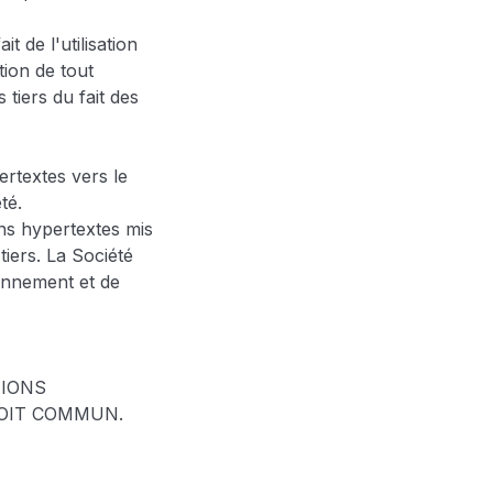
t de l'utilisation
tion de tout
 tiers du fait des
ertextes vers le
té.
ns hypertextes mis
iers. La Société
onnement et de
TIONS
OIT COMMUN.