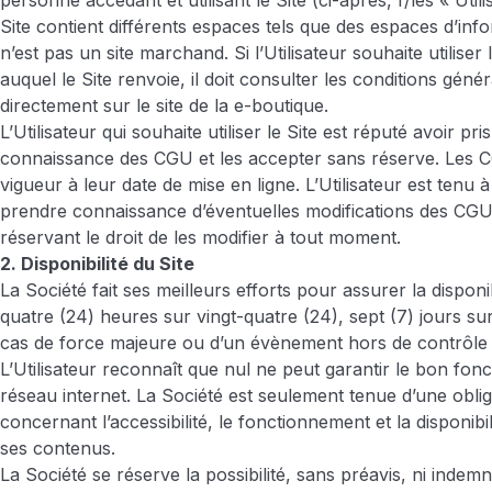
personne accédant et utilisant le Site (ci-après, l’/les « Utili
Site contient différents espaces tels que des espaces d’info
n’est pas un site marchand. Si l’Utilisateur souhaite utiliser
auquel le Site renvoie, il doit consulter les conditions géné
directement sur le site de la e-boutique.
L’Utilisateur qui souhaite utiliser le Site est réputé avoir pr
connaissance des CGU et les accepter sans réserve. Les 
vigueur à leur date de mise en ligne. L’Utilisateur est tenu 
prendre connaissance d’éventuelles modifications des CGU 
réservant le droit de les modifier à tout moment.
2. Disponibilité du Site
La Société fait ses meilleurs efforts pour assurer la disponib
quatre (24) heures sur vingt-quatre (24), sept (7) jours sur
cas de force majeure ou d’un évènement hors de contrôle d
L’Utilisateur reconnaît que nul ne peut garantir le bon fo
réseau internet. La Société est seulement tenue d’une obl
concernant l’accessibilité, le fonctionnement et la disponibil
ses contenus.
La Société se réserve la possibilité, sans préavis, ni indemn