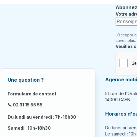
Abonnez-
Votre adr
J’accepte q
savoir plus.
Champ re
Veuillez 
Agence mobil
Une question ?
51 rue de l'Orat
Formulaire de contact
14000 CAEN
📞 02 31 15 55 55
Horaires d'o
Du lundi au vendredi : 7h-18h30
Du lundi au ven
Samedi : 10h-18h30
Le samedi : 10