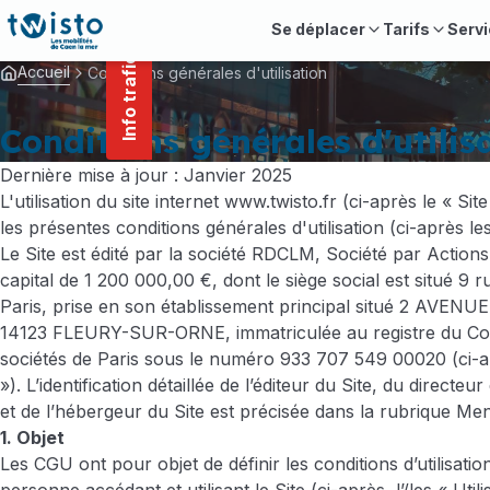
contenu
Panneau de gestion des cookies
principal
Se déplacer
Tarifs
Servi
Info trafic
Accueil
Conditions générales d'utilisation
Conditions générales d'utilis
Dernière mise à jour : Janvier 2025
L'utilisation du site internet
www.twisto.fr
(ci-après le « Site
les présentes conditions générales d'utilisation (ci-après l
Le Site est édité par la société RDCLM, Société par Actions 
capital de 1 200 000,00 €, dont le siège social est situé 9
Paris, prise en son établissement principal situé 2 AVE
14123 FLEURY-SUR-ORNE, immatriculée au registre du C
sociétés de Paris sous le numéro 933 707 549 00020 (ci-a
»). L’identification détaillée de l’éditeur du Site, du directeur
et de l’hébergeur du Site est précisée dans la rubrique Men
1. Objet
Les CGU ont pour objet de définir les conditions d’utilisatio