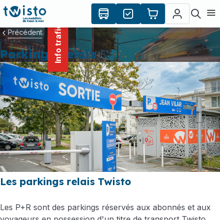
contenu
Panneau de gestion des cookies
principal
Ouvr
Info trafic
Précédent
Parkings Relais
Les parkings relais Twisto
Les P+R sont des parkings réservés aux abonnés et aux
voyageurs en possession d'un titre de transport Twisto