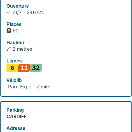
✅ 7J/7 - 24H/24
🅿️ 90
📏 2 mètres
Parc Expo - Zénith
CARDIFF