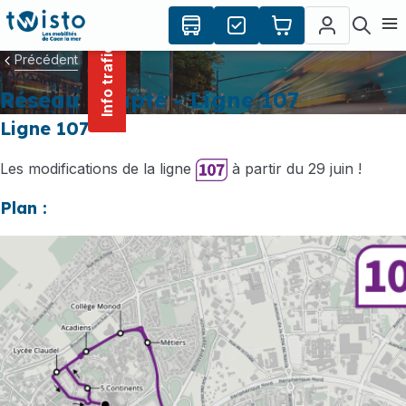
contenu
Panneau de gestion des cookies
principal
Ouvr
Info trafic
Précédent
Réseau adapté - Ligne 107
Ligne 107
Les modifications de la ligne
à partir du 29 juin !
Plan :