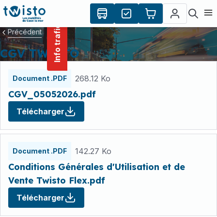
contenu
Panneau de gestion des cookies
principal
Ouvr
Info trafic
Précédent
CGV TWISTO
Fichiers
268.12 Ko
Document .PDF
CGV_05052026.pdf
Télécharger
142.27 Ko
Document .PDF
Conditions Générales d'Utilisation et de
Vente Twisto Flex.pdf
Télécharger