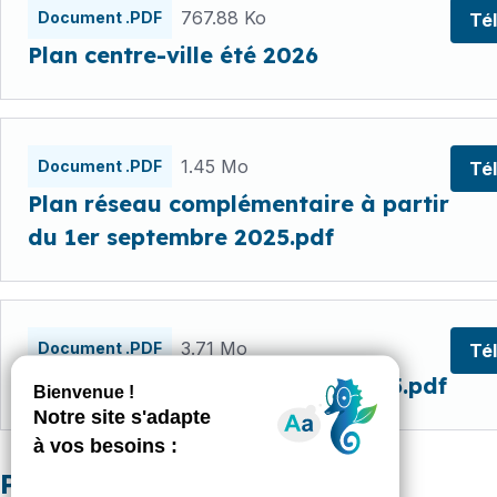
767.88 Ko
Document .PDF
Té
Plan centre-ville été 2026
1.45 Mo
Document .PDF
Té
Plan réseau complémentaire à partir
du 1er septembre 2025.pdf
3.71 Mo
Document .PDF
Té
Plan réseau Tramway 2024 2025.pdf
Plans de pôle d'échange