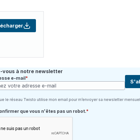
lécharger
vous à notre newsletter
esse e-mail
S'a
ue le réseau Twisto utilise mon email pour m’envoyer sa newsletter mensuel
quis
confirmer que vous n'êtes pas un robot.