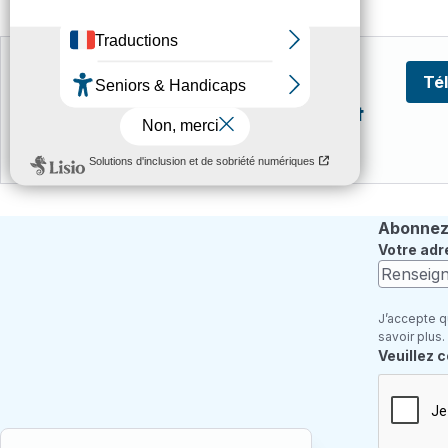
Fichiers
493.51 Ko
Document .PDF
Té
Saint-Clair - Pôle d'échange sept
2025
Abonnez-
Votre adr
J’accepte q
savoir plus.
Champ re
Veuillez 