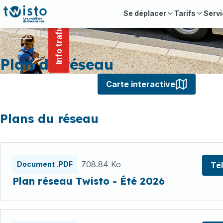
contenu
Panneau de gestion des cookies
principal
Se déplacer
Tarifs
Servi
Info trafic
Accueil
Plan du réseau
Plan du réseau
Carte interactive
Plans du réseau
Fichiers
708.84 Ko
Document .PDF
Té
Plan réseau Twisto - Été 2026