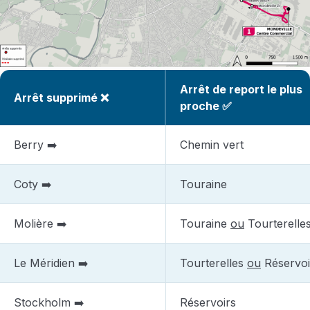
Arrêt de report le plus
Arrêt supprimé ❌
proche ✅
Berry ➡️
Chemin vert
Coty ➡️
Touraine
Molière ➡️
Touraine
ou
Tourterelle
Le Méridien ➡️
Tourterelles
ou
Réservoi
Stockholm ➡️
Réservoirs