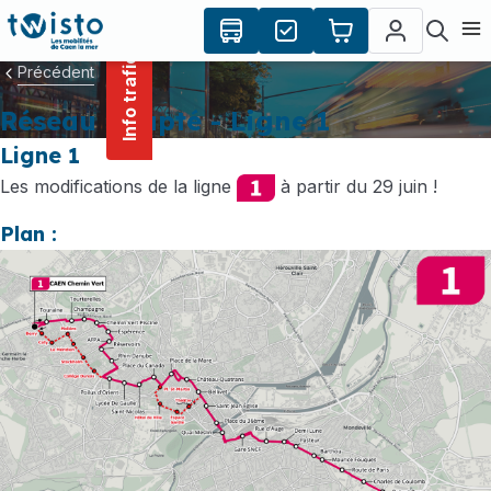
contenu
Panneau de gestion des cookies
principal
Ouvr
Info trafic
Précédent
Réseau adapté - Ligne 1
Ligne 1
Les modifications de la ligne
à partir du 29 juin !
Plan :