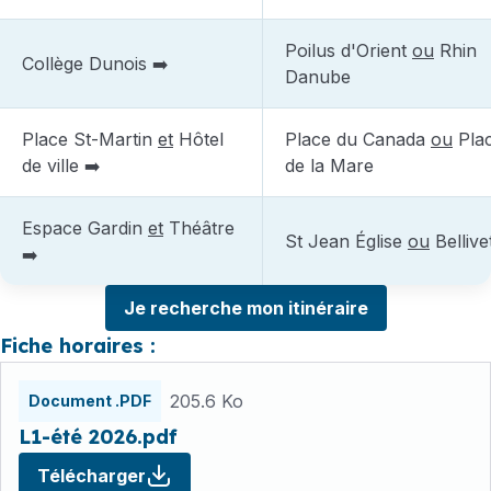
Poilus d'Orient
ou
Rhin
Collège Dunois ➡️
Danube
Place St-Martin
et
Hôtel
Place du Canada
ou
Pla
de ville ➡️
de la Mare
Espace Gardin
et
Théâtre
St Jean Église
ou
Bellive
➡️
Je recherche mon itinéraire
Fiche horaires :
Fichiers
horaires
205.6 Ko
Document .PDF
L1-été 2026.pdf
Télécharger