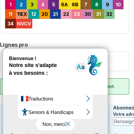
1
2
3
4
5
6A
6B
7
8
9
10
11
11EX
12
20
21
22
23
30
31
32
34
NVCV
Lignes pro
40
42
Toutes les autres lignes circulent normalement.
Abonnez-
Votre adr