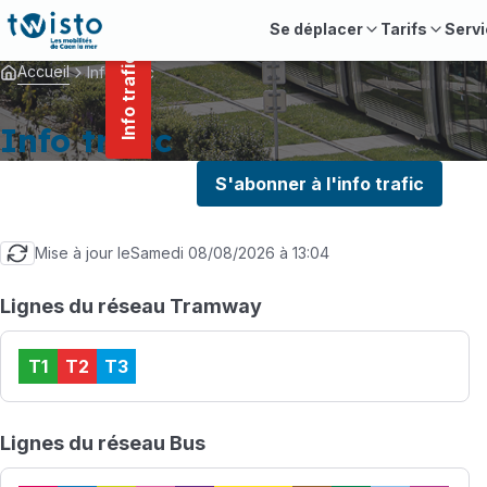
contenu
Panneau de gestion des cookies
principal
Se déplacer
Tarifs
Servi
Info trafic
Accueil
Info trafic
Info trafic
S'abonner à l'info trafic
Mise à jour le
Samedi 08/08/2026 à 13:04
Lignes du réseau Tramway
T1
T2
T3
Lignes du réseau Bus