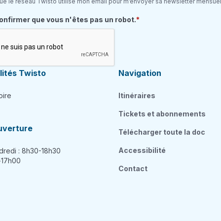
ue le réseau Twisto utilise mon email pour m’envoyer sa newsletter mensuel
quis
confirmer que vous n'êtes pas un robot.
ités Twisto
Navigation
oire
Itinéraires
Tickets et abonnements
uverture
Télécharger toute la doc
Accessibilité
dredi : 8h30-18h30
h-17h00
Contact