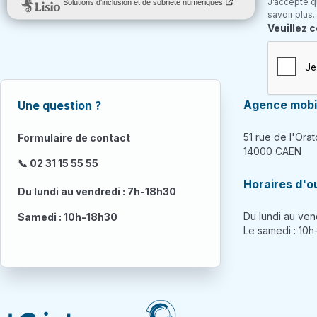
J’accepte q
savoir plus.
Champ re
Veuillez 
Agence mobil
Une question ?
51 rue de l'Orat
Formulaire de contact
14000 CAEN
📞 02 31 15 55 55
Horaires d'o
Du lundi au vendredi : 7h-18h30
Du lundi au ven
Samedi : 10h-18h30
Le samedi : 10