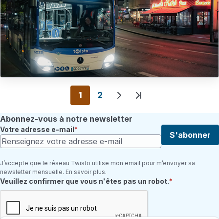
Pagination
1
2
Page suivante
Dernière page
Abonnez-vous à notre newsletter
Votre adresse e-mail
S'abonner
J’accepte que le réseau Twisto utilise mon email pour m’envoyer sa
newsletter mensuelle. En savoir plus.
Champ requis
Veuillez confirmer que vous n'êtes pas un robot.