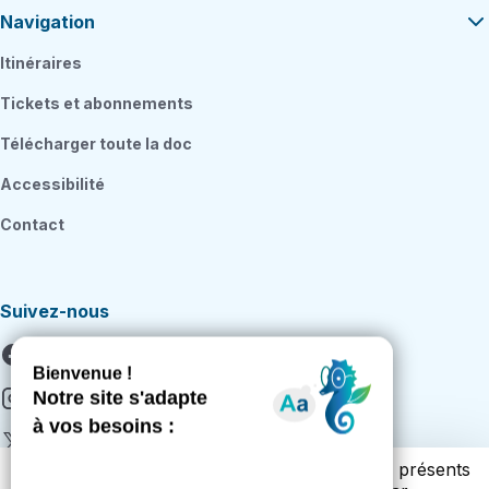
Navigation
Itinéraires
Tickets et abonnements
Télécharger toute la doc
Accessibilité
Contact
Suivez-nous
Facebook
Instagram
X
Vous trouverez ci-dessous la liste des cookies présents
Youtube