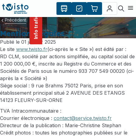
contenu
Panneau de gestion des cookies
principal
Ouvr
Info trafic
Précédent
Mentions légales
Publié le 01 janvier 2025
Le site
www.twisto.fr
(ci-après le « Site ») est édité par :
RD CLM, société par actions simplifiée, au capital social de
1 200 000,00 €, inscrite au Registre du Commerce et des
Sociétés de Paris sous le numéro 933 707 549 00020 (ci-
après la « Société »)
Siège social : 9 rue Brahms 75012 Paris, prise en son
établissement principal situé 2 AVENUE DES ETANGS
14123 FLEURY-SUR-ORNE
TVA Intracommunautaire :
Courrier électronique :
contact@service.twisto.fr
Directeur de la publication : Marie-Christine Stephan
Crédit photos : toutes les photographies publiées sur le