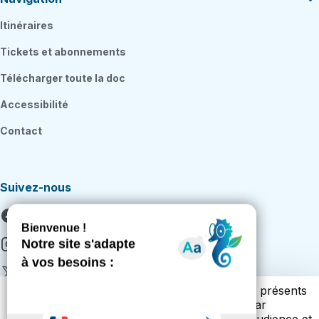
Itinéraires
Tickets et abonnements
Télécharger toute la doc
Accessibilité
Contact
Suivez-nous
Facebook
Instagram
X
Vous trouverez ci-dessous la liste des cookies présents
Youtube
sur notre site. Cette liste vous est présentée par