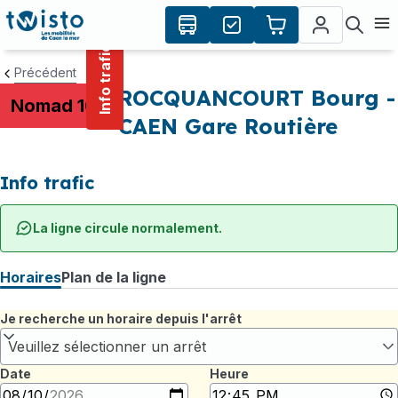
contenu
Panneau de gestion des cookies
principal
Ouvr
Info trafic
Précédent
ROCQUANCOURT Bourg -
Nomad 107
CAEN Gare Routière
Info trafic
La ligne circule normalement.
Horaires
Plan de la ligne
Je recherche un horaire depuis l'arrêt
Veuillez sélectionner un arrêt
Date
Heure