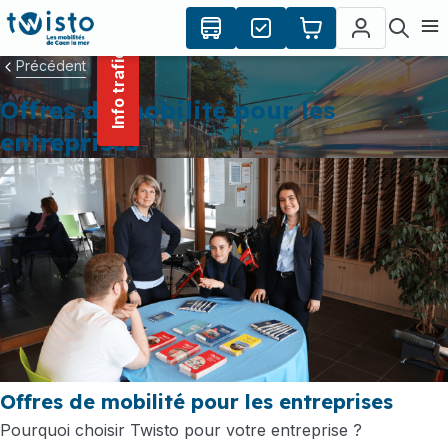
contenu
Panneau de gestion des cookies
principal
Ouvr
Info trafic
Précédent
Offres de mobilité pour les
entreprises
Offres de mobilité pour les entreprises
Pourquoi choisir Twisto pour votre entreprise ?