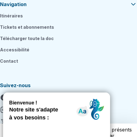
Navigation
Itinéraires
Tickets et abonnements
Télécharger toute la doc
Accessibilité
Contact
Suivez-nous
Facebook
Instagram
X
Vous trouverez ci-dessous la liste des cookies présents
Youtube
sur notre site. Cette liste vous est présentée par