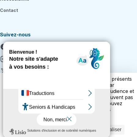
Contact
Suivez-nous
Facebook
Instagram
X
Vous trouverez ci-dessous la liste des cookies présents
Youtube
sur notre site. Cette liste vous est présentée par
catégories (cookies techniques, de mesure d’audience et
Citykomi
autres cookies). Les cookies techniques ne peuvent pas
être refusés. Pour les autres cookies, vous pouvez
effectuer un choix en cliquant sur les boutons
appropriés. Les cookies sont utilisés pour la
Conditions générales d'utilisation
Mentions légales
personnalisation des annonces.
Politique cookies
Politique de confidentialité
Conditions générales de vente
Gérer mes cookies
Tout accepter
Tout refuser
Personnaliser