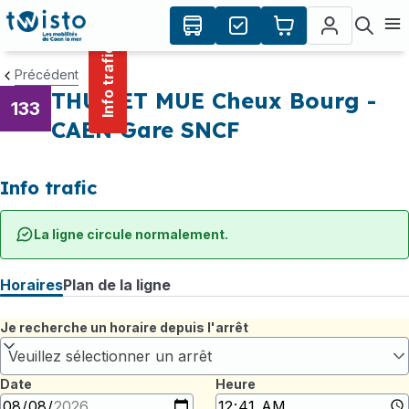
contenu
Panneau de gestion des cookies
principal
Ouvr
Info trafic
Précédent
THUE ET MUE Cheux Bourg -
133
CAEN Gare SNCF
Info trafic
La ligne circule normalement.
Horaires
Plan de la ligne
Je recherche un horaire depuis l'arrêt
Veuillez sélectionner un arrêt
Date
Heure