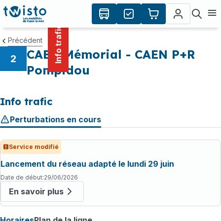
contenu
Panneau de gestion des cookies
principal
Ouvr
Info trafic
Précédent
CAEN Mémorial - CAEN P+R
2
Pompidou
Info trafic
Perturbations en cours
Service modifié
Lancement du réseau adapté le lundi 29 juin
Date de début
:
29/06/2026
En savoir plus
Horaires
Plan de la ligne