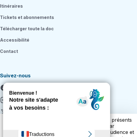
Itinéraires
Tickets et abonnements
Télécharger toute la doc
Accessibilité
Contact
Suivez-nous
Facebook
Instagram
X
Vous trouverez ci-dessous la liste des cookies présents
Youtube
sur notre site. Cette liste vous est présentée par
catégories (cookies techniques, de mesure d’audience et
Citykomi