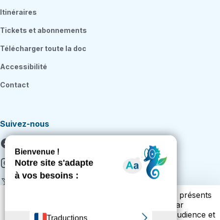
Itinéraires
Tickets et abonnements
Télécharger toute la doc
Accessibilité
Contact
Suivez-nous
Facebook
Instagram
X
Vous trouverez ci-dessous la liste des cookies présents
Youtube
sur notre site. Cette liste vous est présentée par
catégories (cookies techniques, de mesure d’audience et