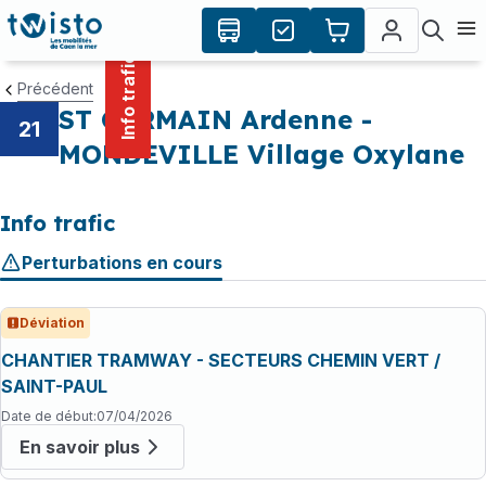
contenu
Panneau de gestion des cookies
principal
Ouvr
Info trafic
Précédent
ST GERMAIN Ardenne -
21
MONDEVILLE Village Oxylane
Info trafic
Perturbations en cours
Déviation
CHANTIER TRAMWAY - SECTEURS CHEMIN VERT /
SAINT-PAUL
Date de début
:
07/04/2026
En savoir plus