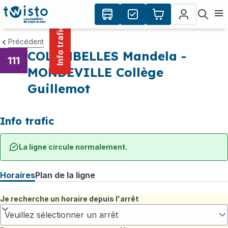
contenu
Panneau de gestion des cookies
principal
Ouvr
Info trafic
Précédent
COLOMBELLES Mandela -
111
MONDEVILLE Collège
Guillemot
Info trafic
La ligne circule normalement.
Horaires
Plan de la ligne
Je recherche un horaire depuis l'arrêt
Veuillez sélectionner un arrêt