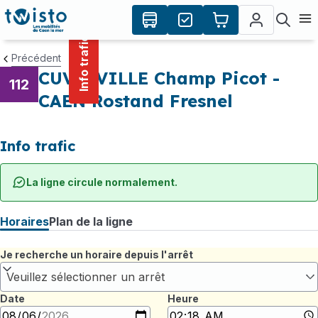
contenu
Panneau de gestion des cookies
principal
Ouvr
Info trafic
Précédent
CUVERVILLE Champ Picot -
112
CAEN Rostand Fresnel
Info trafic
La ligne circule normalement.
Horaires
Plan de la ligne
Je recherche un horaire depuis l'arrêt
Veuillez sélectionner un arrêt
Date
Heure