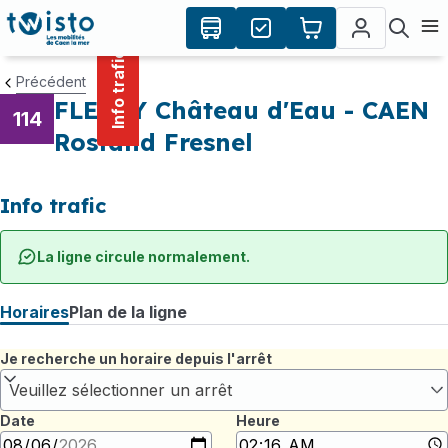
contenu
Panneau de gestion des cookies
principal
Ouvr
Info trafic
Précédent
FLEURY Château d'Eau - CAEN
114
Rostand Fresnel
Info trafic
La ligne circule normalement.
Horaires
Plan de la ligne
Je recherche un horaire depuis l'arrêt
Veuillez sélectionner un arrêt
Date
Heure