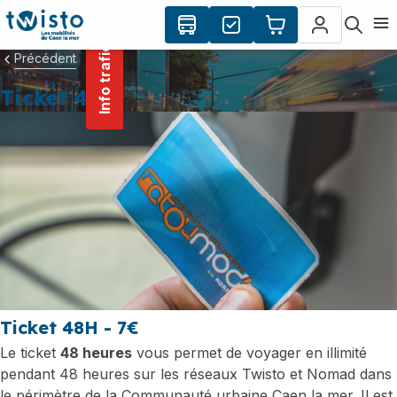
contenu
Panneau de gestion des cookies
principal
Ouvr
Info trafic
Précédent
Ticket 48H
Ticket 48H - 7€
Le ticket
48 heures
vous permet de voyager en illimité
pendant 48 heures sur les réseaux Twisto et Nomad dans
le périmètre de la Communauté urbaine Caen la mer. Il est