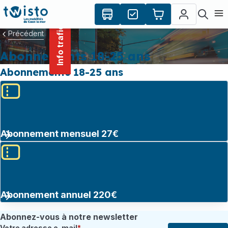
contenu
Panneau de gestion des cookies
principal
Ouvr
Info trafic
Précédent
Abonnements 18-25 ans
Abonnements 18-25 ans
Abonnement mensuel 27€
Abonnement annuel 220€
Abonnez-vous à notre newsletter
Votre adresse e-mail