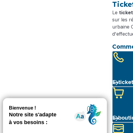
Ticke
Le
ticke
sur les 
urbaine C
d'effectu
Commen
E-ticke
E-bouti