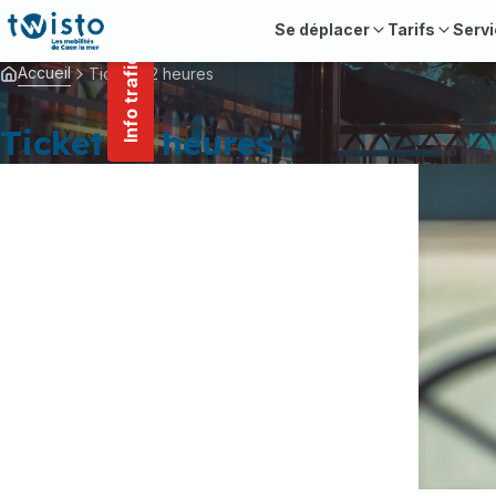
contenu
Panneau de gestion des cookies
principal
Se déplacer
Tarifs
Servi
Info trafic
Accueil
Ticket 72 heures
Ticket 72 heures