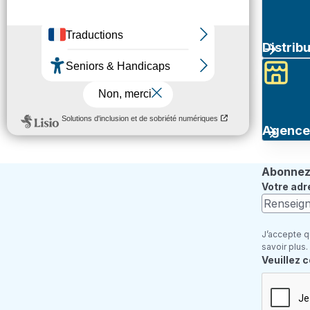
Distrib
Agence 
Abonnez-
Votre adr
J’accepte q
savoir plus.
Champ re
Veuillez 