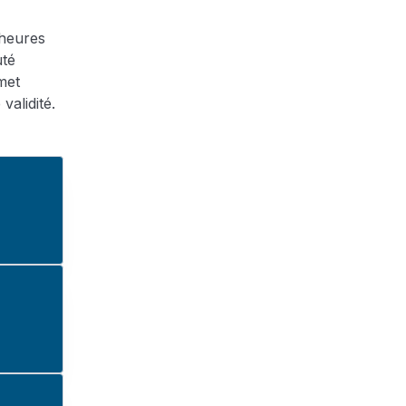
 heures
uté
met
validité.