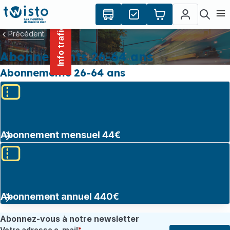
contenu
Panneau de gestion des cookies
principal
Ouvr
Info trafic
Précédent
Abonnements 26-64 ans
Abonnements 26-64 ans
Abonnement mensuel 44€
Abonnement annuel 440€
Abonnez-vous à notre newsletter
Votre adresse e-mail