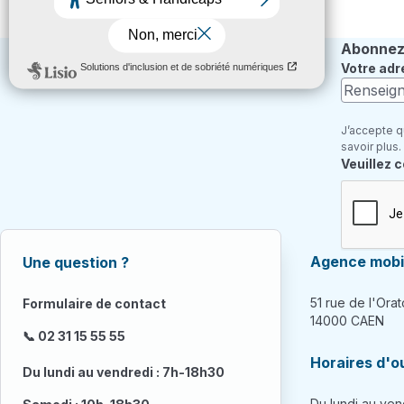
Abonnez-
Votre adr
J’accepte q
savoir plus.
Champ re
Veuillez 
Agence mobil
Une question ?
51 rue de l'Orat
Formulaire de contact
14000 CAEN
📞 02 31 15 55 55
Horaires d'o
Du lundi au vendredi : 7h-18h30
Du lundi au ven