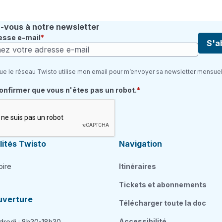
vous à notre newsletter
esse e-mail
S'a
ue le réseau Twisto utilise mon email pour m’envoyer sa newsletter mensuel
quis
confirmer que vous n'êtes pas un robot.
ités Twisto
Navigation
oire
Itinéraires
Tickets et abonnements
uverture
Télécharger toute la doc
Accessibilité
dredi : 8h30-18h30