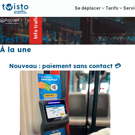
contenu
Panneau de gestion des cookies
principal
Se déplacer
Tarifs
Servi
Info trafic
Accueil
Test 05-05
Test 05-05
À la une
Nouveau : paiement sans contact 💳