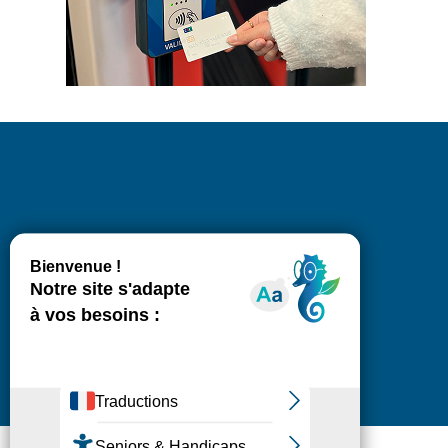
Nouveau : le paiement sans contact est dis
bus & tramways ! 💳