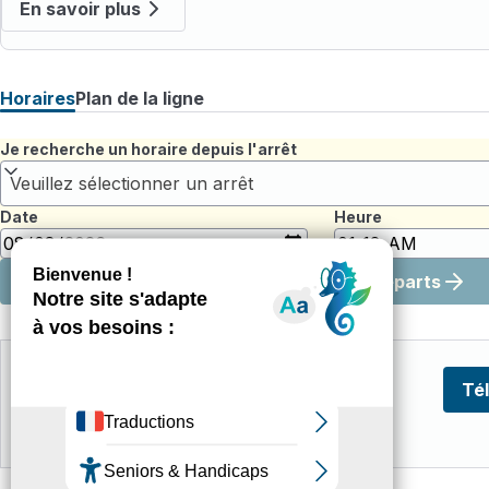
En savoir plus
Horaires
Plan de la ligne
Je recherche un horaire depuis l'arrêt
Veuillez sélectionner un arrêt
Date
Heure
Afficher les prochains départs
Fichiers
horaires
382.17 Ko
Document .PDF
Té
T1 à partir du 13 juillet 2026