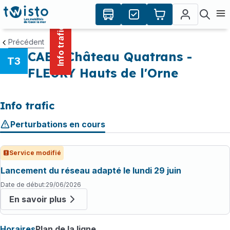
contenu
Panneau de gestion des cookies
principal
Ouvr
Info trafic
Précédent
CAEN Château Quatrans -
T3
FLEURY Hauts de l'Orne
Info trafic
Perturbations en cours
Service modifié
Lancement du réseau adapté le lundi 29 juin
Date de début
:
29/06/2026
En savoir plus
Horaires
Plan de la ligne