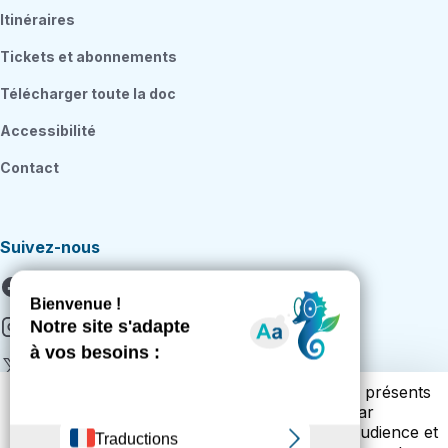
Itinéraires
Tickets et abonnements
Télécharger toute la doc
Accessibilité
Contact
Suivez-nous
Facebook
Instagram
X
Vous trouverez ci-dessous la liste des cookies présents
Youtube
sur notre site. Cette liste vous est présentée par
catégories (cookies techniques, de mesure d’audience et
Citykomi