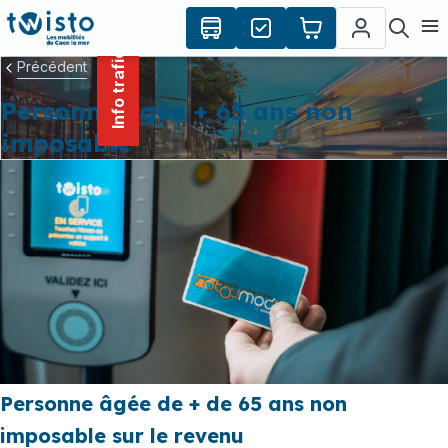
contenu
Panneau de gestion des cookies
principal
Ouvr
Info trafic
Précédent
Personne âgée + 65 ans non
imposable
Personne âgée de + de 65 ans non
imposable sur le revenu