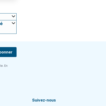
té
bonner
le. En
Suivez-nous