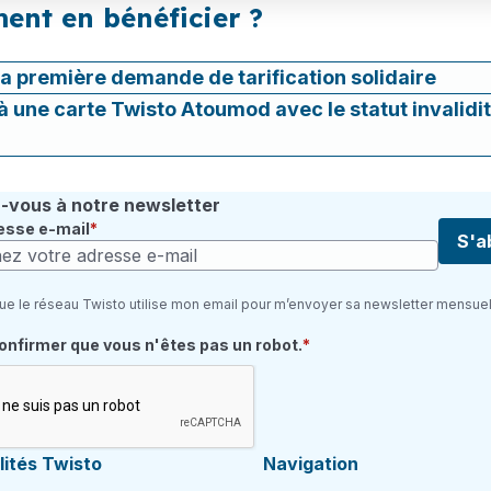
nt en bénéficier ?
a première demande de tarification solidaire
jà une carte Twisto Atoumod avec le statut invalidi
vous à notre newsletter
esse e-mail
S'a
ue le réseau Twisto utilise mon email pour m’envoyer sa newsletter mensuel
quis
confirmer que vous n'êtes pas un robot.
ités Twisto
Navigation