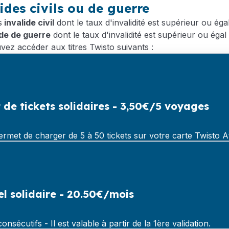
ides civils ou de guerre
s
invalide civil
dont le taux d'invalidité est supérieur ou éga
ide de guerre
dont le taux d'invalidité est supérieur ou égal
ez accéder aux titres Twisto suivants :
 de tickets solidaires - 3,50€/5 voyages
permet de charger de 5 à 50 tickets sur votre carte Twisto 
l solidaire - 20.50€/mois
consécutifs - Il est valable à partir de la 1ère validation.