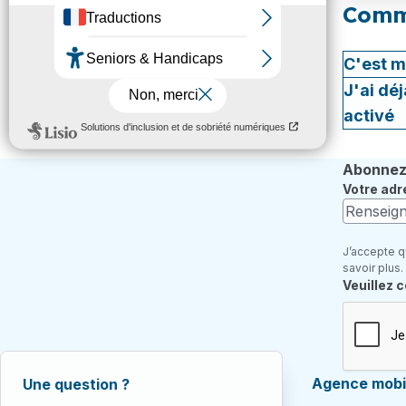
Comme
C'est m
J'ai dé
activé
Abonnez-
Votre adr
J’accepte q
savoir plus.
Champ re
Veuillez 
Agence mobil
Une question ?