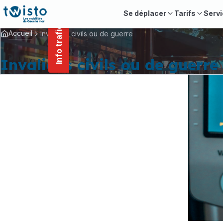
contenu
Panneau de gestion des cookies
principal
Se déplacer
Tarifs
Servi
Info trafic
Accueil
Invalides civils ou de guerre
Invalides civils ou de guerre