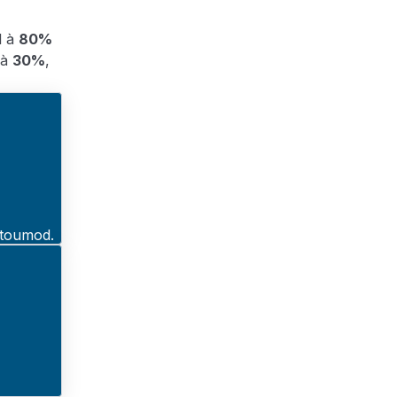
l à
80%
 à
30%
,
Atoumod.