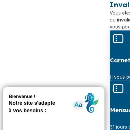
Inval
Vous ête
ou
inval
vous pouv
Carnet
Il vous 
Mensue
31 jours 