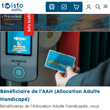
contenu
Panneau de gestion des cookies
principal
Ouvr
Info trafic
Précédent
Bénéficiaires de l'AAH
Bénéficiaire de l'AAH (Allocation Adulte
Handicapé)
Bénéficiaires de l'Allocation Adulte Handicapée, vous