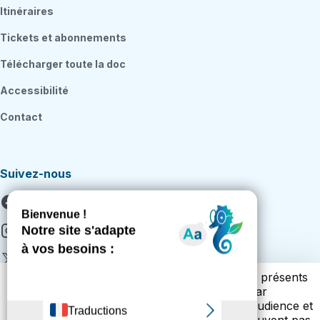
Itinéraires
Tickets et abonnements
Télécharger toute la doc
Accessibilité
Contact
Suivez-nous
Facebook
Instagram
X
Vous trouverez ci-dessous la liste des cookies présents
Youtube
sur notre site. Cette liste vous est présentée par
catégories (cookies techniques, de mesure d’audience et
Citykomi