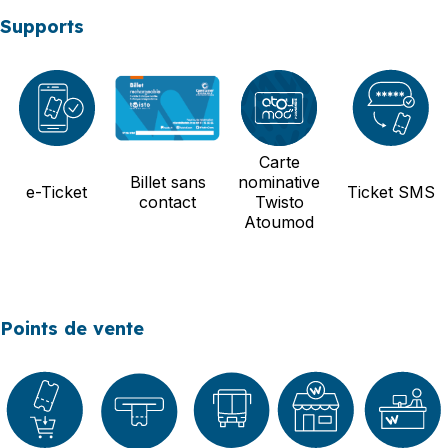
Supports
Carte
Billet sans
nominative
e-Ticket
Ticket SMS
contact
Twisto
Atoumod
Points de vente