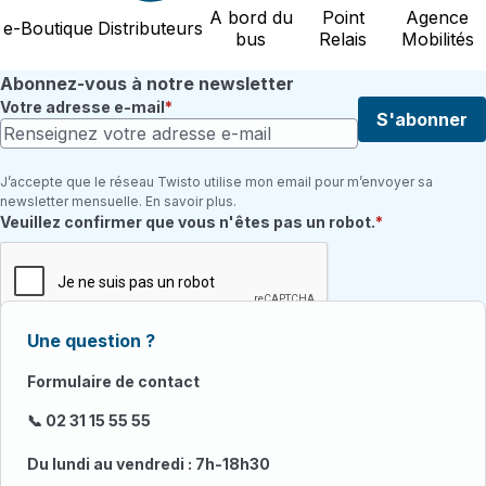
A bord du
Point
Agence
e-Boutique
Distributeurs
bus
Relais
Mobilités
Abonnez-vous à notre newsletter
Votre adresse e-mail
S'abonner
J’accepte que le réseau Twisto utilise mon email pour m’envoyer sa
newsletter mensuelle. En savoir plus.
Champ requis
Veuillez confirmer que vous n'êtes pas un robot.
Une question ?
Formulaire de contact
📞 02 31 15 55 55
Du lundi au vendredi : 7h-18h30