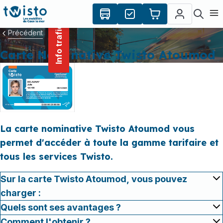
contenu
Panneau de gestion des cookies
principal
Ouvr
Info trafic
Précédent
Carte Nominative Twisto Atoumod
La carte nominative Twisto Atoumod vous
permet d'accéder à toute la gamme tarifaire et
tous les services Twisto.
Sur la carte Twisto Atoumod, vous pouvez
charger :
Quels sont ses avantages ?
Comment l'obtenir ?