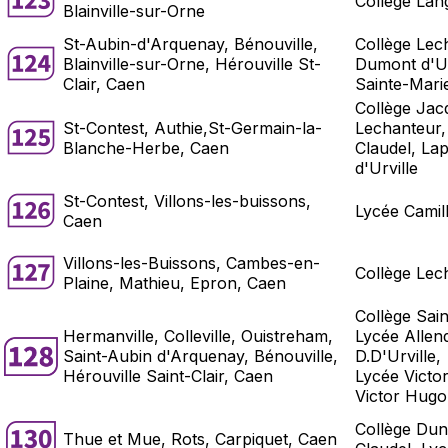
Collège Lan
Blainville-sur-Orne
St-Aubin-d'Arquenay, Bénouville,
Collège Lec
Blainville-sur-Orne, Hérouville St-
Dumont d'Urv
Clair, Caen
Sainte-Mari
Collège Ja
St-Contest, Authie,St-Germain-la-
Lechanteur,
Blanche-Herbe, Caen
Claudel, La
d'Urville
St-Contest, Villons-les-buissons,
Lycée Camil
Caen
Villons-les-Buissons, Cambes-en-
Collège Lec
Plaine, Mathieu, Epron, Caen
Collège Sain
Hermanville, Colleville, Ouistreham,
Lycée Allen
Saint-Aubin d'Arquenay, Bénouville,
D.D'Urville,
Hérouville Saint-Clair, Caen
Lycée Victo
Victor Hugo
Collège Dun
Thue et Mue, Rots, Carpiquet, Caen