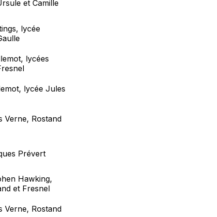
rsule et Camille
ings, lycée
Gaulle
llemot, lycées
Fresnel
lemot, lycée Jules
s Verne, Rostand
ques Prévert
phen Hawking,
and et Fresnel
s Verne, Rostand