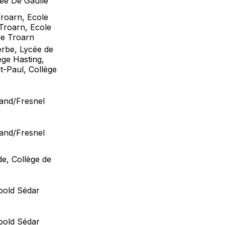
cée De Gaulle
Troarn, Ecole
 Troarn, Ecole
de Troarn
rbe, Lycée de
ège Hasting,
t-Paul, Collège
and/Fresnel
and/Fresnel
de, Collège de
pold Sédar
pold Sédar