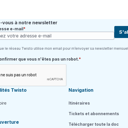
vous à notre newsletter
esse e-mail
S'a
ue le réseau Twisto utilise mon email pour m’envoyer sa newsletter mensuel
quis
confirmer que vous n'êtes pas un robot.
ités Twisto
Navigation
oire
Itinéraires
Tickets et abonnements
uverture
Télécharger toute la doc