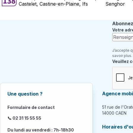
Castelet, Castine-en-Plaine, Ifs
Senghor
Abonnez-
Votre adr
J’accepte q
savoir plus.
Champ re
Veuillez 
Agence mobil
Une question ?
51 rue de l'Orat
Formulaire de contact
14000 CAEN
📞 02 31 15 55 55
Horaires d'o
Du lundi au vendredi : 7h-18h30