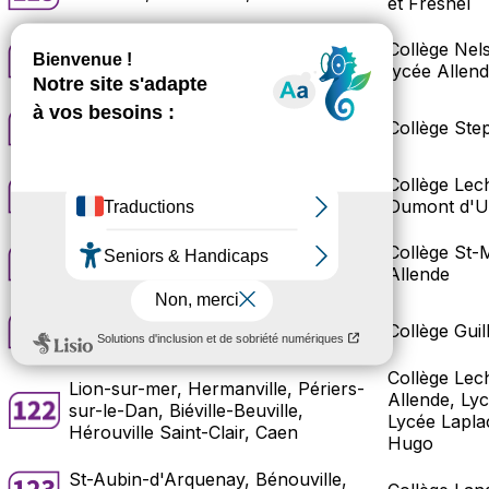
et Fresnel
Collège Nel
Hérouville-St-Clair
lycée Allen
Louvigny, Caen, Fleury-sur-Orne
Collège St
Collège Lec
Mathieu, Caen
Dumont d'Ur
Mondeville, Giberville, Colombelles,
Collège St-M
Hérouville St-Clair
Allende
Colombelles, Mondeville
Collège Gui
Collège Lec
Lion-sur-mer, Hermanville, Périers-
Allende, Lyc
sur-le-Dan, Biéville-Beuville,
Lycée Lapla
Hérouville Saint-Clair, Caen
Hugo
St-Aubin-d'Arquenay, Bénouville,