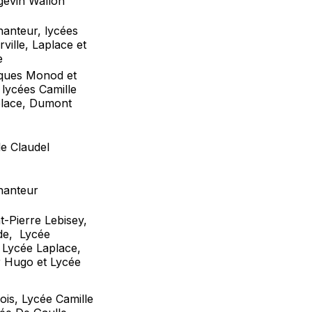
gevin Wallon
hanteur, lycées
ille, Laplace et
e
cques Monod et
 lycées Camille
place, Dumont
le Claudel
hanteur
t-Pierre Lebisey,
de, Lycée
 Lycée Laplace,
r Hugo et Lycée
ois, Lycée Camille