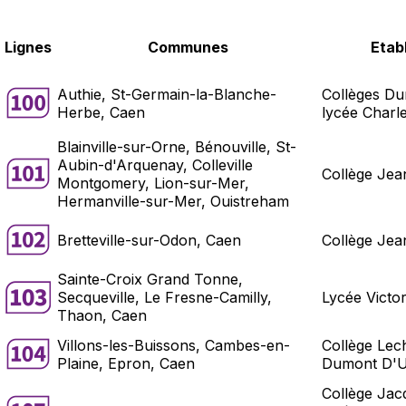
Lignes
Communes
Etab
Authie, St-Germain-la-Blanche-
Collèges Dun
Herbe, Caen
lycée Charl
Blainville-sur-Orne, Bénouville, St-
Aubin-d'Arquenay, Colleville
Collège Je
Montgomery, Lion-sur-Mer,
Hermanville-sur-Mer, Ouistreham
Bretteville-sur-Odon, Caen
Collège Jea
Sainte-Croix Grand Tonne,
Secqueville, Le Fresne-Camilly,
Lycée Victo
Thaon, Caen
Villons-les-Buissons, Cambes-en-
Collège Lec
Plaine, Epron, Caen
Dumont D'Ur
Collège Ja