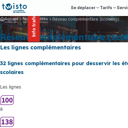
contenu
Panneau de gestion des cookies
principal
Se déplacer
Tarifs
Servi
Info trafic
Accueil
Nos mobilités
Réseau complémentaire (scolaires)
Réseau complémentaire (scol
Les lignes complémentaires
32 lignes complémentaires pour desservir les é
scolaires
Les lignes
à