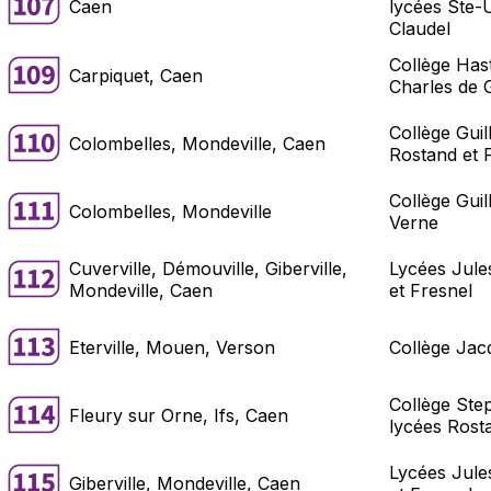
Caen
lycées Ste-U
Claudel
Collège Hast
Carpiquet, Caen
Charles de 
Collège Guil
Colombelles, Mondeville, Caen
Rostand et 
Collège Guil
Colombelles, Mondeville
Verne
Cuverville, Démouville, Giberville,
Lycées Jule
Mondeville, Caen
et Fresnel
Eterville, Mouen, Verson
Collège Jac
Collège Ste
Fleury sur Orne, Ifs, Caen
lycées Rost
Lycées Jule
Giberville, Mondeville, Caen