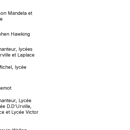
son Mandela et
de
ephen Hawking
hanteur, lycées
ville et Laplace
ichel, lycée
llemot
hanteur, Lycée
ée D.D'Urville,
ce et Lycée Victor