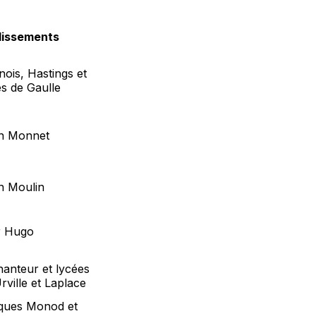
lissements
ois, Hastings et
es de Gaulle
an Monnet
n Moulin
r Hugo
hanteur et lycées
ville et Laplace
cques Monod et