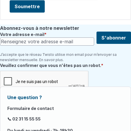
Soumettre
Abonnez-vous à notre newsletter
Votre adresse e-mail
S'abonner
J’accepte que le réseau Twisto utilise mon email pour m’envoyer sa
newsletter mensuelle. En savoir plus.
Champ requis
Veuillez confirmer que vous n'êtes pas un robot.
Une question ?
Formulaire de contact
📞 02 31 15 55 55
Du lundi au vendredi : 7h-18h30