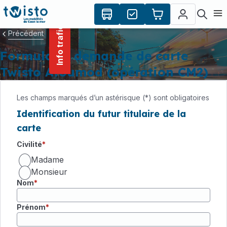
contenu
Panneau de gestion des cookies
principal
Ouvr
Info trafic
Précédent
Formulaire demande de carte
Twisto Atoumod (opération CM2)
Les champs marqués d’un astérisque (*) sont obligatoires
Identification du futur titulaire de la
carte
Champ requis
Civilité
Madame
Monsieur
Nom
Prénom