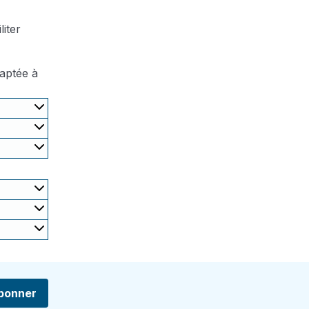
iter
daptée à
bonner