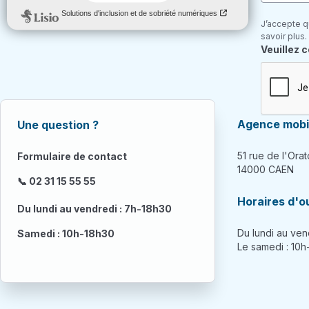
J’accepte q
savoir plus.
Champ re
Veuillez 
Agence mobil
Une question ?
51 rue de l'Orat
Formulaire de contact
14000 CAEN
📞 02 31 15 55 55
Horaires d'o
Du lundi au vendredi : 7h-18h30
Du lundi au ven
Samedi : 10h-18h30
Le samedi : 10