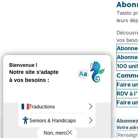
Abonn
Twisto p
leurs dé
Découvrez
vos beso
Abonne
Abonne
100 uni
Commen
Faire u
RDV à l
Faire u
Abonnez-
Votre adr