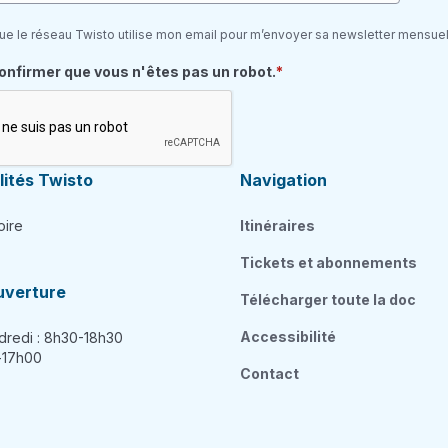
ue le réseau Twisto utilise mon email pour m’envoyer sa newsletter mensuel
quis
confirmer que vous n'êtes pas un robot.
ités Twisto
Navigation
oire
Itinéraires
Tickets et abonnements
uverture
Télécharger toute la doc
Accessibilité
dredi : 8h30-18h30
h-17h00
Contact