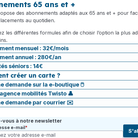
ements 65 ans et +
ropose des abonnements adaptés aux 65 ans et + pour facil
placements au quotidien.
 les différentes formules afin de choisir l’option la plus a
ins.
ment mensuel : 32€/mois
ment annuel : 280€/an
tés séniors : 14€
t créer un carte ?
ne demande sur la e-boutique 🖱️
'agence mobilités Twisto 👤
ne demande par courrier ✉️
vous à notre newsletter
esse e-mail
S'a