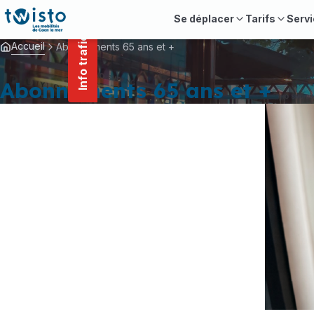
contenu
Panneau de gestion des cookies
principal
Se déplacer
Tarifs
Servi
Info trafic
Accueil
Abonnements 65 ans et +
Abonnements 65 ans et +