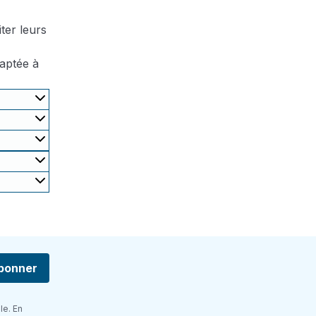
ter leurs
daptée à
bonner
le. En