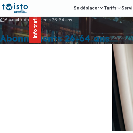
contenu
Panneau de gestion des cookies
principal
Se déplacer
Tarifs
Servi
Info trafic
Accueil
Abonnements 26-64 ans
Abonnements 26-64 ans