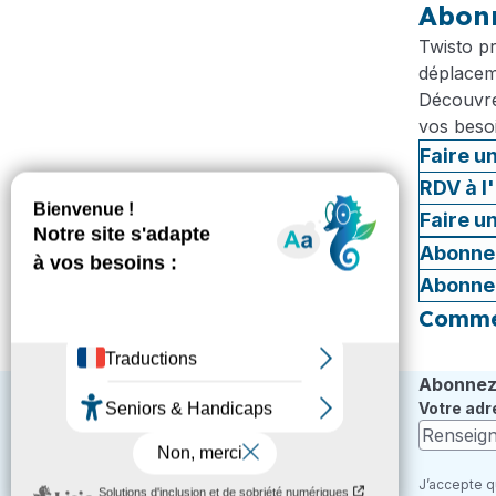
Abon
Twisto p
déplacem
Découvrez
vos beso
Faire u
RDV à l
Faire u
Abonne
Abonne
Commen
Abonnez-
Votre adr
J’accepte q