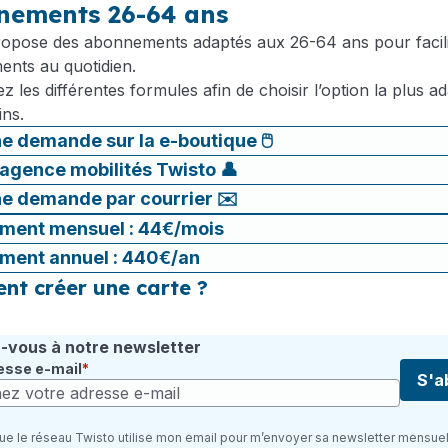
nements 26-64 ans
ropose des abonnements adaptés aux 26-64 ans pour facili
ents au quotidien.
 les différentes formules afin de choisir l’option la plus a
ins.
ne demande sur la e-boutique 🖱️
'agence mobilités Twisto 👤
ne demande par courrier ✉️
ment mensuel : 44€/mois
ment annuel : 440€/an
t créer une carte ?
vous à notre newsletter
esse e-mail
S'a
ue le réseau Twisto utilise mon email pour m’envoyer sa newsletter mensuel