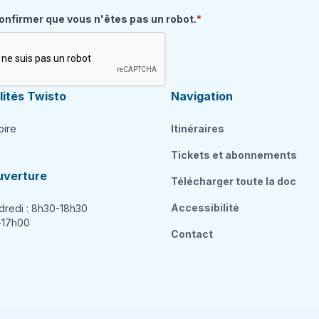
quis
confirmer que vous n'êtes pas un robot.
ités Twisto
Navigation
oire
Itinéraires
Tickets et abonnements
uverture
Télécharger toute la doc
Accessibilité
dredi : 8h30-18h30
h-17h00
Contact