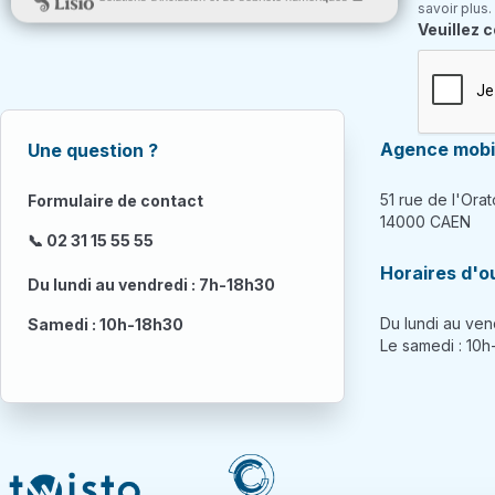
savoir plus.
Champ re
Veuillez 
Agence mobil
Une question ?
51 rue de l'Orat
Formulaire de contact
14000 CAEN
📞 02 31 15 55 55
Horaires d'o
Du lundi au vendredi : 7h-18h30
Du lundi au ven
Samedi : 10h-18h30
Le samedi : 10