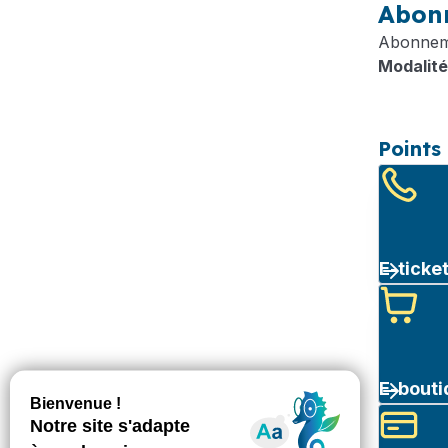
Abon
Abonnemen
Modalité
Points 
E-ticke
E-bouti