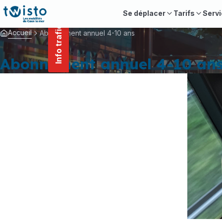
contenu
Panneau de gestion des cookies
principal
Se déplacer
Tarifs
Servi
Info trafic
Accueil
Abonnement annuel 4-10 ans
Abonnement annuel 4-10 an