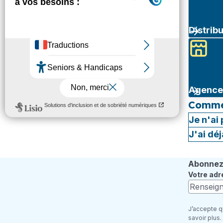
Distrib
Agence 
Commen
Je n'ai
J'ai dé
Abonnez-
Votre adr
J’accepte q
savoir plus.