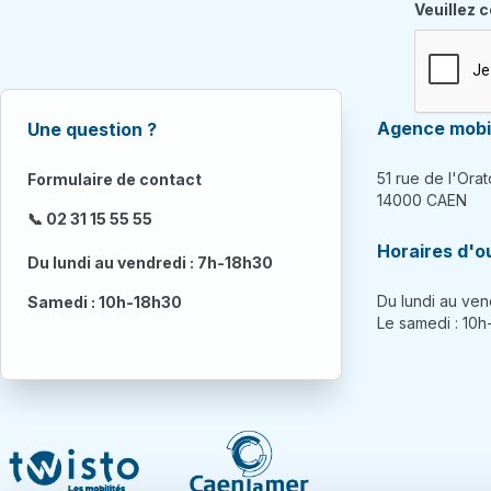
Champ re
Veuillez 
Agence mobil
Une question ?
51 rue de l'Orat
Formulaire de contact
14000 CAEN
📞 02 31 15 55 55
Horaires d'o
Du lundi au vendredi : 7h-18h30
Du lundi au ven
Samedi : 10h-18h30
Le samedi : 10