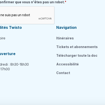
quis
confirmer que vous n'êtes pas un robot.
ités Twisto
Navigation
oire
Itinéraires
Tickets et abonnements
uverture
Télécharger toute la doc
Accessibilité
dredi : 8h30-18h30
h-17h00
Contact