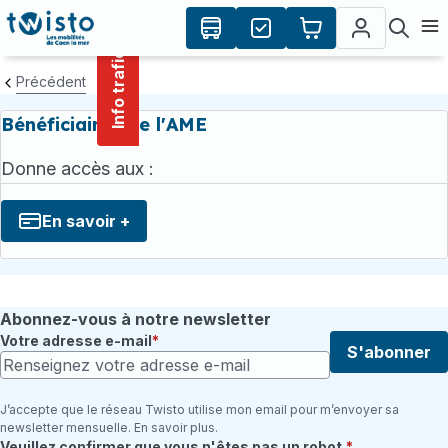
contenu
Panneau de gestion des cookies
principal
Ouvr
Info trafic
Précédent
Bénéficiaires de l'AME
Donne accès aux :
En savoir +
Abonnez-vous à notre newsletter
Votre adresse e-mail
S'abonner
J’accepte que le réseau Twisto utilise mon email pour m’envoyer sa
newsletter mensuelle. En savoir plus.
Champ requis
Veuillez confirmer que vous n'êtes pas un robot.