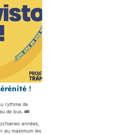
érénité !
 au rythme de
au de bus. 🚌
prochaines années,
iter au maximum les