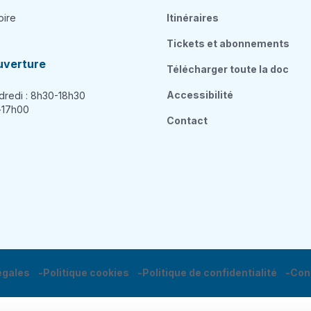
oire
Itinéraires
Tickets et abonnements
uverture
Télécharger toute la doc
Accessibilité
dredi : 8h30-18h30
h-17h00
Contact
égales
Politique cookies
Politique de confidentialité
Con