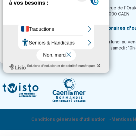
51 rue de l'Orat
Formulaire de contact
14000 CAEN
📞 02 31 15 55 55
Horaires d'o
Du lundi au vendredi : 7h-18h30
Du lundi au ven
Samedi : 10h-18h30
Le samedi : 10
Conditions générales d'utilisation
Mentions l