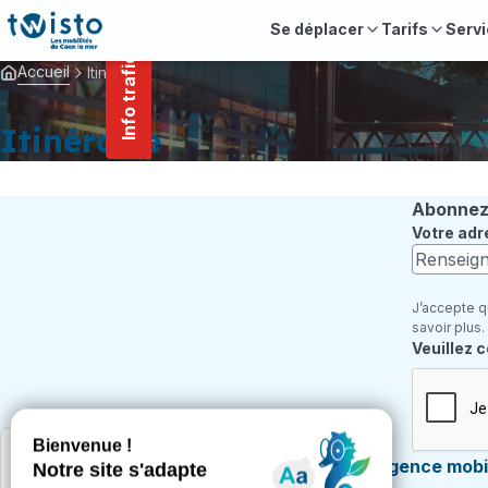
contenu
Panneau de gestion des cookies
principal
Se déplacer
Tarifs
Servi
Info trafic
Accueil
Itinéraire
Itinéraire
Abonnez-
Votre adr
J’accepte q
savoir plus.
Champ re
Veuillez 
Agence mobil
Une question ?