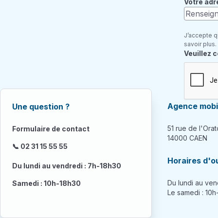
Votre adr
J’accepte q
savoir plus.
Champ re
Veuillez 
Agence mobil
Une question ?
51 rue de l'Orat
Formulaire de contact
14000 CAEN
📞 02 31 15 55 55
Horaires d'o
Du lundi au vendredi : 7h-18h30
Du lundi au ven
Samedi : 10h-18h30
Le samedi : 10