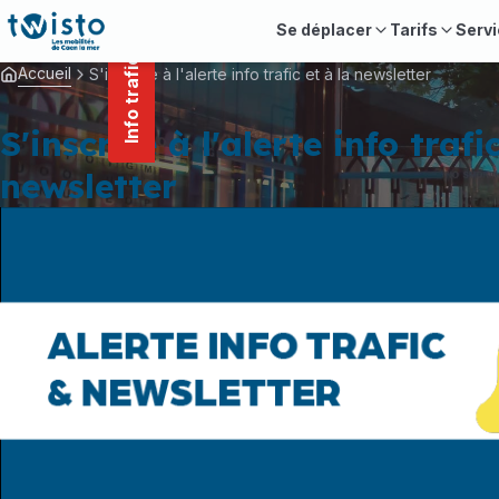
contenu
Panneau de gestion des cookies
principal
Se déplacer
Tarifs
Servi
Info trafic
Accueil
S'inscrire à l'alerte info trafic et à la newsletter
S'inscrire à l'alerte info trafi
newsletter