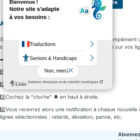
Je crée mon compte
Application Twisto
Sur l'application Twisto 📲, pour recevoir en complément u
sur votre téléphone à chaque nouvelle actualité sur vos lig
➡️
Téléchargez l’application
sur Android et iOS
1️⃣Rendez-vous dans le menu « Horaires »
2️⃣Sélectionnez votre ligne
3️⃣Cochez la "cloche" 🔔 en haut à droite.
4️⃣Vous recevrez alors une notification à chaque nouvelle 
lignes sélectionnées : retards, déviation, panne, etc.
Abonnez-