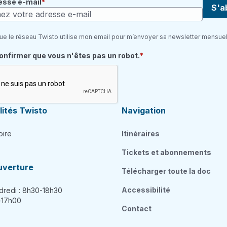
esse e-mail
S'a
ue le réseau Twisto utilise mon email pour m’envoyer sa newsletter mensuel
quis
confirmer que vous n'êtes pas un robot.
ités Twisto
Navigation
oire
Itinéraires
Tickets et abonnements
uverture
Télécharger toute la doc
Accessibilité
dredi : 8h30-18h30
h-17h00
Contact